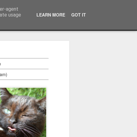
ser-agent
LEARN MORE
GOT IT
rate usage
m
nam)