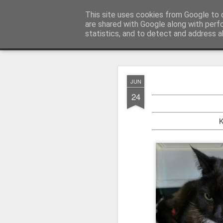
Fundacja Przygarnij Kota
This site uses cookies from Google to d
are shared with Google along with perf
statistics, and to detect and address a
Classic
ANKIETA
KOTY DO ADOPCJI
WESPRZYJ
B
JUN
JUN
24
24
K