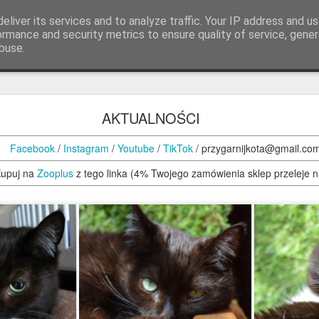
eliver its services and to analyze traffic. Your IP address and u
ormance and security metrics to ensure quality of service, gene
buse.
AZAREK
ADOPTOWANE
O NAS
PRZED ADOPCJĄ
DOKOCENIE
BAZAREK
AKTUALNOŚCI
Facebook
/
Instagram
/
Youtube
/
TikTok
/ przygarnijkota@gmail.co
upuj na
Zooplus
z tego linka (4% Twojego zamówienia sklep przeleje 