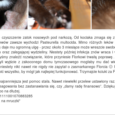
kocich podopiecznych i miej piękną sztukę w domu. Kup ręcznie m
ualne obraz
.
Opublikowano
24th June
, autor: Unknown
cie czyszczenie zatok nosowych pod narkozą. Od kociaka zmaga się z
wów zawsze wychodzi Pasteurella multocida. Mimo różnych leków i
 daje mu ogromną ulgę - przez około 3 miesiące może wreszcie swobo
u oraz zalegającej wydzieliny. Niestety później infekcja znów wraca 
yśmy znaleźć rozwiązanie, które przyniesie Florkowi trwałą poprawę. 
yli wyjście z zakoconego domu tymczasowego mogłaby mu dać więk
e niestety nikt nawet nie nigdy nie zapytał o zasmarkanego Florcia 
AKTUALNOŚCI
bić wszystko, by mógł jak najlepiej funkcjonować. Trzymajcie kciuki za F
ajcenniejsza jest pomoc stała. Nawet niewielki przelew ustawiony raz,
Facebook
/
Instagram
/
Youtube
/
TikTok
/ przygarnijkota@gmail.com
eagowania bez zastanawiania się, czy „damy radę finansowo”. Dzięku
puj na
Zooplus
z tego linka (4% Twojego zamówienia sklep przeleje n
bo na dłużej.
51111001070883285
a na mruczki"