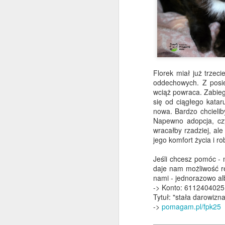
Wesprzej utrzymanie 
bezdomnym kotom.
Zobacz wszystkie akt
Florek miał już trze
oddechowych. Z posie
wciąż powraca. Zabieg
się od ciągłego katar
nowa. Bardzo chcielib
Napewno adopcja, cz
wracałby rzadziej, al
JUN
jego komfort życia i ro
24
Jeśli chcesz pomóc - n
daje nam możliwość r
Ku
nami - jednorazowo al
-> Konto: 611240402
Tytuł: "stała darowizn
->
pomagam.pl/fpk25