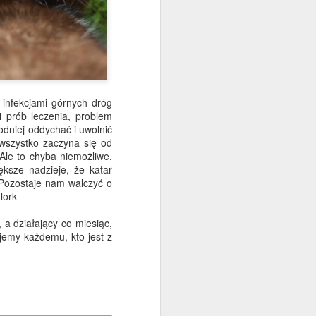
alowany obraz i pomóż
 infekcjami górnych dróg
 prób leczenia, problem
dniej oddychać i uwolnić
i wszystko zaczyna się od
Ale to chyba niemożliwe.
sze nadzieje, że katar
 Pozostaje nam walczyć o
lork
 a działający co miesiąc,
jemy każdemu, kto jest z
am)