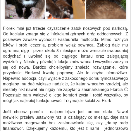
Florek miał już trzecie czyszczenie zatok nosowych pod narkozą.
Od kociaka zmaga się z infekcjami górnych dróg oddechowych. Z
posiewów zawsze wychodzi Pasteurella multocida. Mimo różnych
leków i prób leczenia, problem wciąż powraca. Zabieg daje mu
ogromną ulgę - przez około 3 miesiące może wreszcie swobodniej
oddychać i uwolnić się od ciągłego kataru oraz zalegającej
wydzieliny. Niestety później infekcja znów wraca i wszystko zaczyna
się od nowa. Bardzo chcielibyśmy znaleźć rozwiązanie, które
przyniesie Florkowi trwałą poprawę. Ale to chyba niemożliwe.
Napewno adopcja, czyli wyjście z zakoconego domu tymczasowego
mogłaby mu dać większe nadzieje, że katar wracałby rzadziej, ale
niestety nikt nawet nie nigdy nie zapytał o zasmarkanego Florcia 🙁
Pozostaje nam walczyć o jego komfort życia i robić wszystko, by
mógł jak najlepiej funkcjonować. Trzymajcie kciuki za Flork
Jeśli chcesz pomóc - najcenniejsza jest pomoc stała. Nawet
niewielki przelew ustawiony raz, a działający co miesiąc, daje nam
możliwość reagowania bez zastanawiania się, czy „damy radę
finansowo”. Dziękujemy każdemu, kto jest z nami - jednorazowo