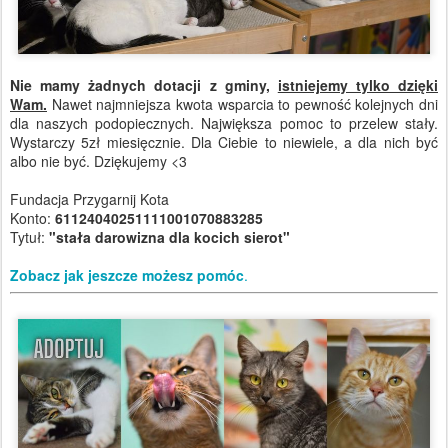
Nie mamy żadnych dotacji z gminy,
istniejemy tylko dzięki
Wam.
Nawet najmniejsza kwota wsparcia to pewność kolejnych dni
dla naszych podopiecznych. Największa pomoc to przelew stały.
Wystarczy 5zł miesięcznie. Dla Ciebie to niewiele, a dla nich być
albo nie być. Dziękujemy <3
Fundacja Przygarnij Kota
Konto:
61124040251111001070883285
Tytuł:
"stała darowizna dla kocich sierot"
Zobacz jak jeszcze możesz pomóc
.