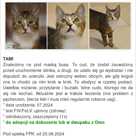
TAMI
Znaleziony na pod maską busa. To cud, że został zauważony
przed uruchomienie silnika, a drugi, że udało się go wydostać i nie
dopuścić do ucieczki. Jest ostrożny wobec obcych, ale gdy kogoś
zna to chodzi za nim krok w krok. To słodycz w czystej postaci.
Uwielbia mizianie, przytylanie i buziaki. Istne cudo, ktorego nie da
się nie kochać. Aktualnie jest w trakcie leczenia (ma problem z
pęcherzem, bierze leki i musi mieć regularnie robione usg).
* data urodzenia: 07.2024
* test FIV/FeLV: ujemny (zdrowy)
* odrobaczony, zaszczepiony (1x)
*
do adopcji na dokocenie lub w dwupaku z Oreo
Pod opieką FPK: od 20.08.2024