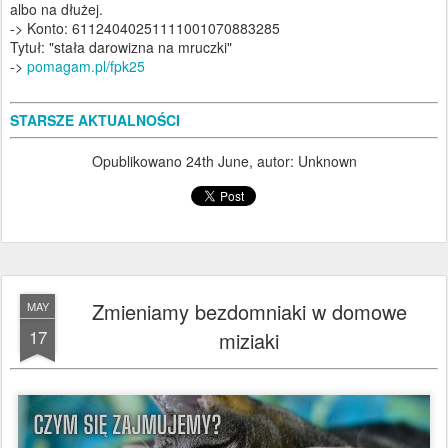
albo na dłużej.
-> Konto: 61124040251111001070883285
Tytuł: "stała darowizna na mruczki"
->
pomagam.pl/fpk25
STARSZE AKTUALNOŚCI
Opublikowano
24th June
, autor: Unknown
Zmieniamy bezdomniaki w domowe
MAY
17
miziaki