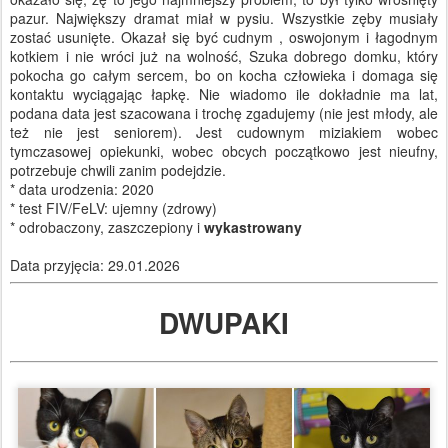
pazur. Największy dramat miał w pysiu. Wszystkie zęby musiały
zostać usunięte. Okazał się być cudnym , oswojonym i łagodnym
kotkiem i nie wróci już na wolność, Szuka dobrego domku, który
pokocha go całym sercem, bo on kocha człowieka i domaga się
kontaktu wyciągając łapkę. Nie wiadomo ile dokładnie ma lat,
podana data jest szacowana i trochę zgadujemy (nie jest młody, ale
też nie jest seniorem). Jest cudownym miziakiem wobec
tymczasowej opiekunki, wobec obcych początkowo jest nieufny,
potrzebuje chwili zanim podejdzie.
* data urodzenia: 2020
* test FIV/FeLV: ujemny (zdrowy)
* odrobaczony, zaszczepiony i
wykastrowany
Data przyjęcia: 29.01.2026
DWUPAKI