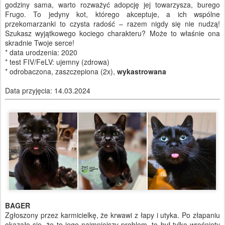
godziny sama, warto rozważyć adopcję jej towarzysza, burego
Frugo. To jedyny kot, którego akceptuje, a ich wspólne
przekomarzanki to czysta radość – razem nigdy się nie nudzą!
Szukasz wyjątkowego kociego charakteru? Może to właśnie ona
skradnie Twoje serce!
* data urodzenia: 2020
* test FIV/FeLV: ujemny (zdrowa)
* odrobaczona, zaszczepiona (2x),
wykastrowana
Data przyjęcia: 14.03.2024
BAGER
Zgłoszony przez karmicielkę, że krwawi z łapy i utyka. Po złapaniu
okazało się, żę to jego najmniejszy problem, to był tylko wrośnięty