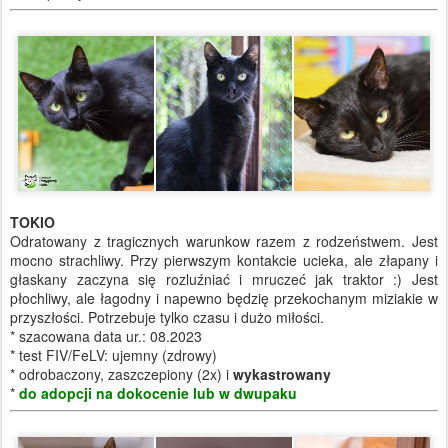
TOKIO
Odratowany z tragicznych warunkow razem z rodzeństwem. Jest
mocno strachliwy. Przy pierwszym kontakcie ucieka, ale złapany i
głaskany zaczyna się rozluźniać i mruczeć jak traktor :) Jest
płochliwy, ale łagodny i napewno będzię przekochanym miziakie w
przyszłości. Potrzebuje tylko czasu i dużo miłości.
* szacowana data ur.: 08.2023
* test FIV/FeLV: ujemny (zdrowy)
* odrobaczony, zaszczepiony (2x) i
wykastrowany
*
do adopcji na dokocenie lub w dwupaku