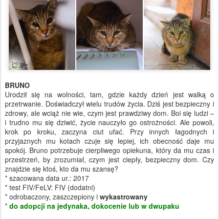
BRUNO
Urodził się na wolności, tam, gdzie każdy dzień jest walką o
przetrwanie. Doświadczył wielu trudów życia. Dziś jest bezpieczny i
zdrowy, ale wciąż nie wie, czym jest prawdziwy dom. Boi się ludzi –
i trudno mu się dziwić, życie nauczyło go ostrożności. Ale powoli,
krok po kroku, zaczyna ciut ufać. Przy innych łagodnych i
przyjaznych mu kotach czuje się lepiej, ich obecność daje mu
spokój. Bruno potrzebuje cierpliwego opiekuna, który da mu czas i
przestrzeń, by zrozumiał, czym jest ciepły, bezpieczny dom. Czy
znajdzie się ktoś, kto da mu szansę?
* szacowana data ur.: 2017
* test FIV/FeLV: FIV (dodatni)
* odrobaczony, zaszczepiony i
wykastrowany
*
do adopcji na jedynaka, dokocenie lub w dwupaku