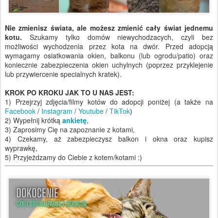
Nie zmienisz świata, ale możesz zmienić cały świat jednemu
kotu.
Szukamy tylko domów niewychodzacych, czyli bez
możliwości wychodzenia przez kota na dwór. Przed adopcją
wymagamy osiatkowania okien, balkonu (lub ogrodu/patio) oraz
koniecznie zabezpieczenia okien uchylnych (poprzez przyklejenie
lub przywiercenie specialnych kratek).
KROK PO KROKU JAK TO U NAS JEST:
1) Przejrzyj zdjęcia/filmy kotów do adopcji poniżej (a także na
Facebook
/
Instagram
/
Youtube
/
TikTok
)
2) Wypełnij krótką
ankietę
,
3) Zaprosimy Cię na zapoznanie z kotami,
4) Czekamy, aż zabezpieczysz balkon i okna oraz kupisz
wyprawkę,
5) Przyjeżdzamy do Ciebie z kotem/kotami :)