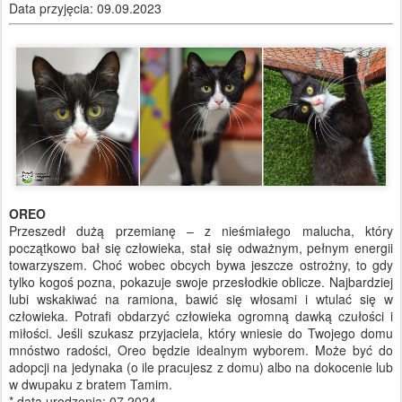
Data przyjęcia: 09.09.2023
OREO
Przeszedł dużą przemianę – z nieśmiałego malucha, który
początkowo bał się człowieka, stał się odważnym, pełnym energii
towarzyszem. Choć wobec obcych bywa jeszcze ostrożny, to gdy
tylko kogoś pozna, pokazuje swoje przesłodkie oblicze. Najbardziej
lubi wskakiwać na ramiona, bawić się włosami i wtulać się w
człowieka. Potrafi obdarzyć człowieka ogromną dawką czułości i
miłości. Jeśli szukasz przyjaciela, który wniesie do Twojego domu
mnóstwo radości, Oreo będzie idealnym wyborem. Może być do
adopcji na jedynaka (o ile pracujesz z domu) albo na dokocenie lub
w dwupaku z bratem Tamim.
* data urodzenia: 07.2024