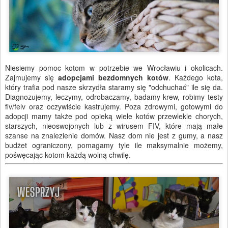
Niesiemy pomoc kotom w potrzebie we Wrocławiu i okolicach.
Zajmujemy się
adopcjami bezdomnych kotów
. Każdego kota,
który trafia pod nasze skrzydła staramy się "odchuchać" ile się da.
Diagnozujemy, leczymy, odrobaczamy, badamy krew, robimy testy
fiv/felv oraz oczywiście kastrujemy. Poza zdrowymi, gotowymi do
adopcji mamy także pod opieką wiele kotów przewlekle chorych,
starszych, nieoswojonych lub z wirusem FIV, które mają małe
szanse na znalezienie domów. Nasz dom nie jest z gumy, a nasz
budżet ograniczony, pomagamy tyle ile maksymalnie możemy,
pośwęcając kotom każdą wolną chwilę.