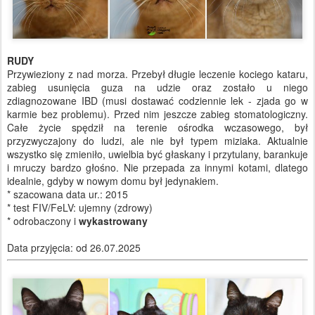
RUDY
Przywieziony z nad morza. Przebył długie leczenie kociego kataru,
zabieg usunięcia guza na udzie oraz zostało u niego
zdiagnozowane IBD (musi dostawać codziennie lek - zjada go w
karmie bez problemu). Przed nim jeszcze zabieg stomatologiczny.
Całe życie spędził na terenie ośrodka wczasowego, był
przyzwyczajony do ludzi, ale nie był typem miziaka. Aktualnie
wszystko się zmieniło, uwielbia być głaskany i przytulany, barankuje
i mruczy bardzo głośno. Nie przepada za innymi kotami, dlatego
idealnie, gdyby w nowym domu był jedynakiem.
* szacowana data ur.: 2015
* test FIV/FeLV: ujemny (zdrowy)
* odrobaczony i
wykastrowany
Data przyjęcia: od 26.07.2025