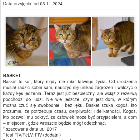
Data przyjęcia: od 03.11.2024
BASKET
Basket to kot, który nigdy nie miał łatwego życia. Od urodzenia
musiał radzić sobie sam, nauczyć się unikać zagrożeń i walczyć o
każdy kęs jedzenia. Teraz jest już bezpieczny, ale wciąż z rezerwą
podchodzi do ludzi. Nie wie jeszcze, czym jest dom, w którym
można czuć się swobodnie i bez lęku. Basket szuka kogoś, kto
zrozumie, że potrzebuje czasu, cierpliwości i delikatności. Kogoś,
kto pozwoli mu odkryć, że człowiek może być przyjacielem, a dom
– miejscem, gdzie wreszcie będzie mógł odetchnąć.
* szacowana data ur.: 2017
* test FIV/FeLV: FIV (dodatni)