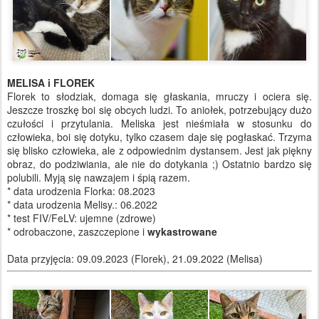
MELISA i FLOREK
Florek to słodziak, domaga się głaskania, mruczy i ociera się.
Jeszcze troszkę boi się obcych ludzi. To aniołek, potrzebujący dużo
czułości i przytulania. Meliska jest nieśmiała w stosunku do
człowieka, boi się dotyku, tylko czasem daje się pogłaskać. Trzyma
się blisko człowieka, ale z odpowiednim dystansem. Jest jak piękny
obraz, do podziwiania, ale nie do dotykania ;) Ostatnio bardzo się
polubili. Myją się nawzajem i śpią razem.
* data urodzenia Florka: 08.2023
* data urodzenia Melisy.: 06.2022
* test FIV/FeLV: ujemne (zdrowe)
* odrobaczone, zaszczepione i
wykastrowane
Data przyjęcia: 09.09.2023 (Florek), 21.09.2022 (Melisa)