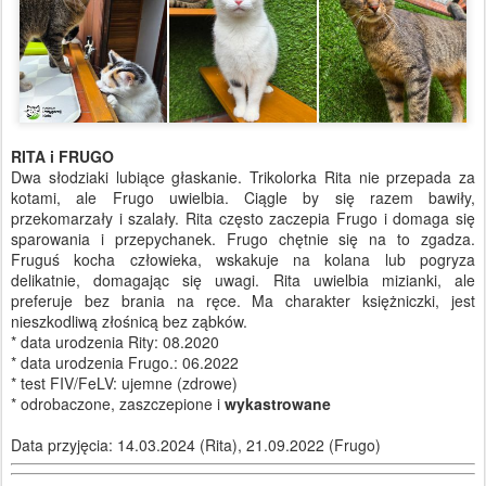
RITA i FRUGO
Dwa słodziaki lubiące głaskanie. Trikolorka Rita nie przepada za
kotami, ale Frugo uwielbia. Ciągle by się razem bawiły,
przekomarzały i szalały. Rita często zaczepia Frugo i domaga się
sparowania i przepychanek. Frugo chętnie się na to zgadza.
Fruguś kocha człowieka, wskakuje na kolana lub pogryza
delikatnie, domagając się uwagi. Rita uwielbia mizianki, ale
preferuje bez brania na ręce. Ma charakter księżniczki, jest
nieszkodliwą złośnicą bez ząbków.
* data urodzenia Rity: 08.2020
* data urodzenia Frugo.: 06.2022
* test FIV/FeLV: ujemne (zdrowe)
* odrobaczone, zaszczepione i
wykastrowane
Data przyjęcia: 14.03.2024 (Rita), 21.09.2022 (Frugo)