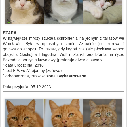
SZARA
W największe mrozy szukała schronienia na jednym z tarasów we
Wrocławiu. Była w opłakabym stanie. Aktualnie jest zdrowa i
gotowa do adopcji. To miziak, gdy kogoś zna (ale płochliwa wobec
obcych). Spokojna i łagodna. Woli mizianki, bez brania na ręce.
Bezłędnie korzysta kuwetowy (preferuje otwarte kuwety).
* data urodzenia: 2018
* test FIV/FeLV: ujemny (zdrowa)
* odrobaczona, zaszczepiona i
wykastrowana
Data przyjęcia: 05.12.2023