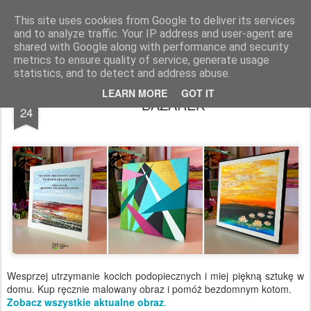
Fundacja Przygarnij Kota
This site uses cookies from Google to deliver its services
and to analyze traffic. Your IP address and user-agent are
Pages
shared with Google along with performance and security
metrics to ensure quality of service, generate usage
statistics, and to detect and address abuse.
JUN
LEARN MORE
GOT IT
BAZAREK
24
Wesprzej utrzymanie kocich podopiecznych i miej piękną sztukę w
domu. Kup ręcznie malowany obraz i pomóż bezdomnym kotom.
Zobacz wszystkie aktualne obraz
.