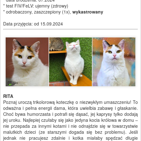
* test FIV/FeLV: ujemny (zdrowy)
* odrobaczony, zaszczepiony (1x),
wykastrowany
Data przyjęcia: od 15.09.2024
RITA
Poznaj uroczą trikolorową koteczkę o niezwykłym umaszczeniu! To
odważna i pełna energii dama, która uwielbia zabawę i głaskanie.
Choć bywa humorzasta i potrafi się dąsać, jej kaprysy tylko dodają
jej uroku. Najlepiej czułaby się jako jedyna kocia królowa w domu –
nie przepada za innymi kotami i nie odnajdzie się w towarzystwie
malutkich dzieci (ze starszymi dogada się bez problemu). Jeśli
jednak nie pracujesz zdalnie i kotka miałaby spędzać długie