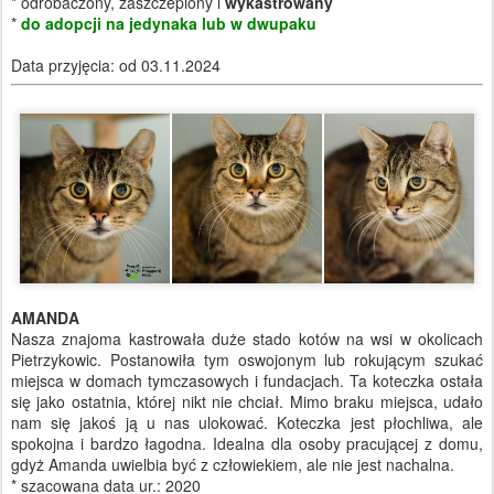
* odrobaczony, zaszczepiony i
wykastrowany
*
do adopcji na jedynaka lub w dwupaku
Data przyjęcia: od 03.11.2024
AMANDA
Nasza znajoma kastrowała duże stado kotów na wsi w okolicach
Pietrzykowic. Postanowiła tym oswojonym lub rokującym szukać
miejsca w domach tymczasowych i fundacjach. Ta koteczka ostała
się jako ostatnia, której nikt nie chciał. Mimo braku miejsca, udało
nam się jakoś ją u nas ulokować. Koteczka jest płochliwa, ale
spokojna i bardzo łagodna. Idealna dla osoby pracującej z domu,
gdyż Amanda uwielbia być z człowiekiem, ale nie jest nachalna.
* szacowana data ur.: 2020