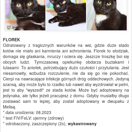
FLOREK
Odratowany z tragicznych warunków na wsi, gdzie duże stado
kotów nie miało ani karmienia ani schronienia. Florek to słodziak,
domaga się głaskania, mruczy i ociera się. Jeszcze troszkę boi się
obcych ludzi. Tymczasową opiekunkę obdarza buziakami i
tulasami. To aniołek, potrzebujący dużo czułości i przytulania. Jest
niesamowity, wzbudza rozczulenie, nie da się go nie pokochać.
Cierpi na nawracające infekcje górnych dróg oddechowych. Jedyną
szansą, aby może było to rzadko lub nawet aby wyzdrowiał w pełni,
jest to aby "wyszedł" ze stada kotów. Może być adoptowany na
jedynaka, ale tylko jeżeli pracujesz z domu. Gdyby musiałby długo
zostawać sam to lepiej, aby został adoptowany w dwupaku z
Melisą.
* data urodzenia: 08.2023
* test FIV/FeLV: ujemny (zdrowy)
* odrobaczony, zaszczepiony (2x),
wykastrowany